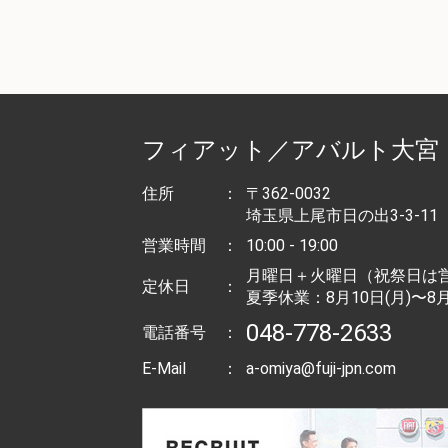
フィアット／アバルト大宮
住所
：
〒362-0032
埼玉県上尾市日の出3-3-11
営業時間
：
10:00 - 19:00
月曜日＋火曜日（祝祭日は
定休日
：
夏季休業：8月10日(月)〜8月
048-778-2633
電話番号
：
E-Mail
：
a-omiya@fuji-jpn.com